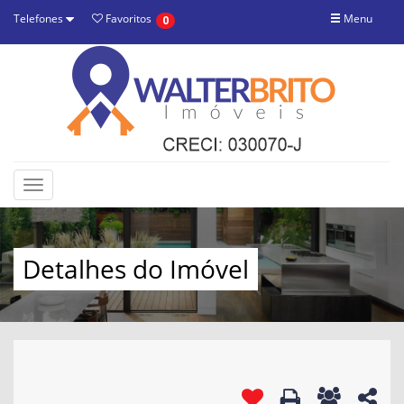
Telefones
Favoritos
Menu
0
Toggle
navigation
Detalhes do Imóvel