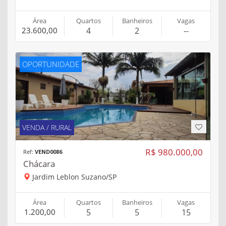
Área
Quartos
Banheiros
Vagas
23.600,00
4
2
--
OPORTUNIDADE
VENDA / RURAL
R$ 980.000,00
Ref:
VEND0086
Chácara
Jardim Leblon Suzano/SP
Área
Quartos
Banheiros
Vagas
1.200,00
5
5
15