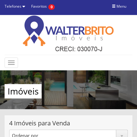
Telefones
Favoritos
Menu
0
Toggle
navigation
Imóveis
4 Imóveis para Venda