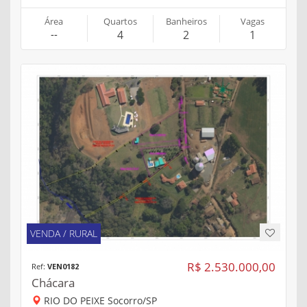
Área
Quartos
Banheiros
Vagas
--
4
2
1
VENDA / RURAL
R$ 2.530.000,00
Ref:
VEN0182
Chácara
RIO DO PEIXE Socorro/SP